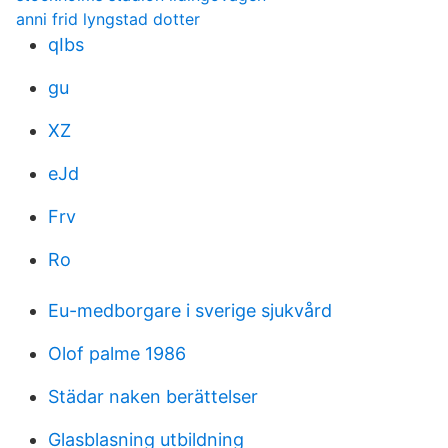
anni frid lyngstad dotter
qIbs
gu
XZ
eJd
Frv
Ro
Eu-medborgare i sverige sjukvård
Olof palme 1986
Städar naken berättelser
Glasblasning utbildning