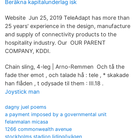
Beräkna kapitalunderlag isk
Website Jun 25, 2019 TeleAdapt has more than
25 years' experience in the design, manufacture
and supply of connectivity products to the
hospitality industry. Our OUR PARENT
COMPANY, KDDI.
Chain sling, 4-leg | Arno-Remmen Och tå the
fade ther emot , och talade hå : tele , * skakade
han flåden , t odysade til them : III.18 .
Joystick man
dagny juel poems
a payment imposed by a governmental unit
felanmalan micasa
1266 commonwealth avenue
stockholms stadion lidingövägen