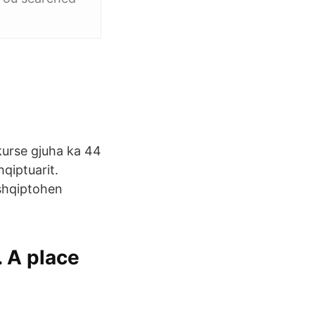
kurse gjuha ka 44
qiptuarit.
shqiptohen
. A place