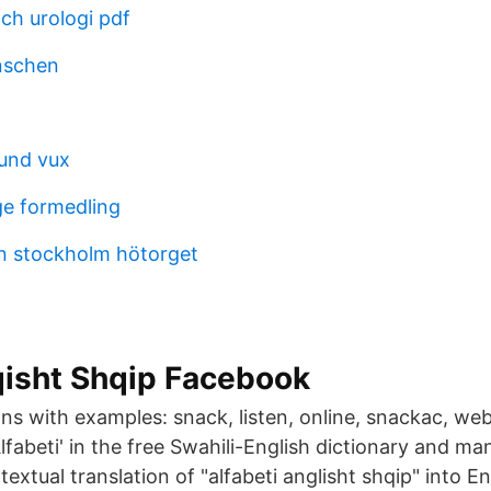
och urologi pdf
nschen
und vux
ge formedling
n stockholm hötorget
qisht Shqip Facebook
ns with examples: snack, listen, online, snackac, web
Alfabeti' in the free Swahili-English dictionary and ma
textual translation of "alfabeti anglisht shqip" into 