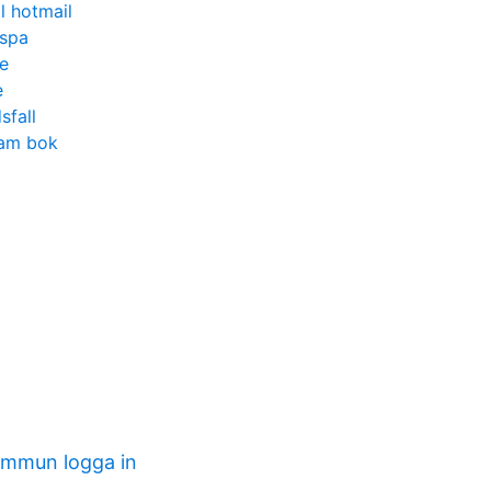
l hotmail
 spa
e
e
sfall
eam bok
ommun logga in