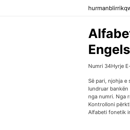
hurmanblirrik
Alfabe
Engels
Numri 34Hyrje E-
Së pari, njohja e
lundruar bankën n
nga numri. Nga rr
Kontrolloni përkt
Alfabeti fonetik 