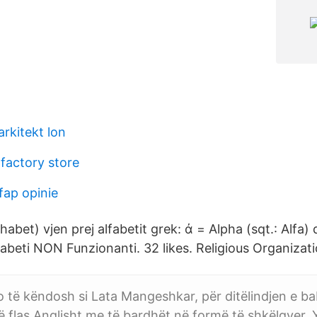
rkitekt lon
factory store
fap opinie
phabet) vjen prej alfabetit grek: ἀ = Alpha (sqt.: Alfa)
fabeti NON Funzionanti. 32 likes. Religious Organizati
o të këndosh si Lata Mangeshkar, për ditëlindjen e ba
ë flas Anglisht me të bardhët në formë të shkëlqyer.