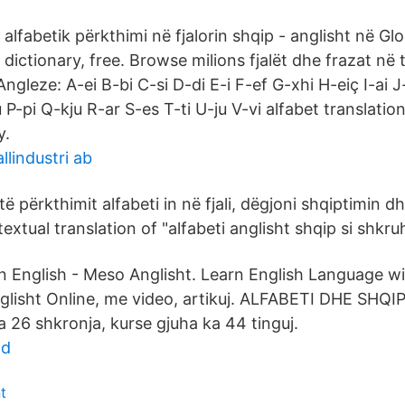
alfabetik përkthimi në fjalorin shqip - anglisht në Gl
dictionary, free. Browse milions fjalët dhe frazat në t
Angleze: A-ei B-bi C-si D-di E-i F-ef G-xhi H-eiç I-ai J-
pi Q-kju R-ar S-es T-ti U-ju V-vi alfabet translation
y.
llindustri ab
ë përkthimit alfabeti in në fjali, dëgjoni shqiptimin 
xtual translation of "alfabeti anglisht shqip si shkruh
n English - Meso Anglisht. Learn English Language wi
glisht Online, me video, artikuj. ALFABETI DHE SHQIPT
 26 shkronja, kurse gjuha ka 44 tinguj.
ld
t