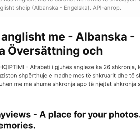
nglisht shqip (Albanska - Engelska). API-anrop.
 anglisht me - Albanska -
a Översättning och
IPTIMI - Alfabeti i gjuhës angleze ka 26 shkronja, 
gziston shpërthuje e madhe mes të shkruarit dhe të sh
uhen me më shumë shkronja apo të njejtat shkronja 
yviews - A place for your photos
emories.