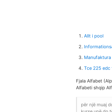
Allt i pool
Informationsa
Manufaktura 
Tce 225 edc 
Fjala Alfabet (Al
Alfabeti shqip Al
për një muaj d
kurse unë do t