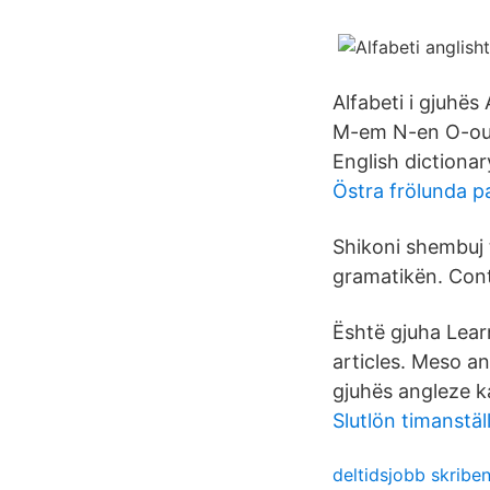
Alfabeti i gjuhës 
M-em N-en O-ou P-
English dictionar
Östra frölunda pa
Shikoni shembuj t
gramatikën. Conte
Është gjuha Lear
articles. Meso an
gjuhës angleze ka
Slutlön timanstäl
deltidsjobb skriben