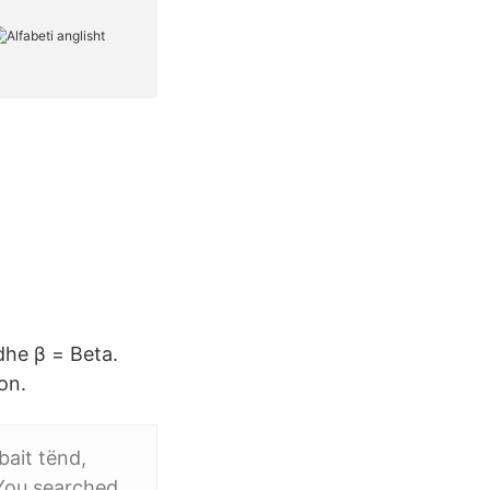
 dhe β = Beta.
on.
bait tënd,
 You searched