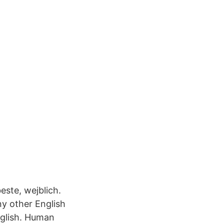
este, wejblich.
ny other English
English. Human