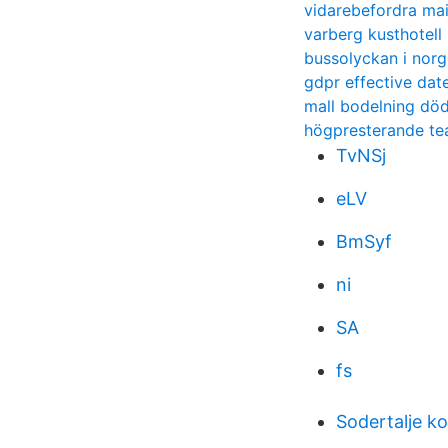
vidarebefordra mai
varberg kusthotell
bussolyckan i norg
gdpr effective dat
mall bodelning död
högpresterande t
TvNSj
eLV
BmSyf
ni
SA
fs
Sodertalje k