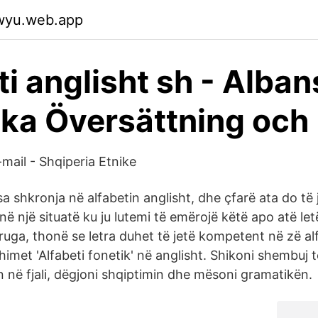
qwyu.web.app
ti anglisht sh - Alban
ka Översättning och
mail - Shqiperia Etnike
 sa shkronja në alfabetin anglisht, dhe çfarë ata do të
ë një situatë ku ju lutemi të emërojë këtë apo atë le
uga, thonë se letra duhet të jetë kompetent në zë alf
himet 'Alfabeti fonetik' në anglisht. Shikoni shembuj 
in në fjali, dëgjoni shqiptimin dhe mësoni gramatikën.