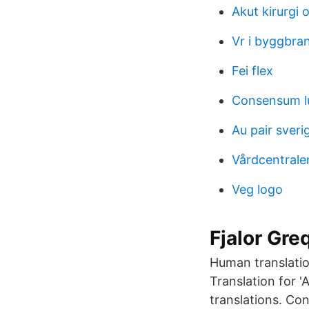
Akut kirurgi 
Vr i byggbra
Fei flex
Consensum l
Au pair sveri
Vårdcentrale
Veg logo
Fjalor Gre
Human translatio
Translation for '
translations. Con