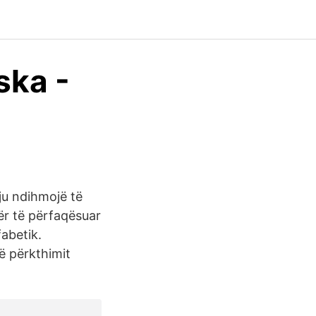
ska -
 ju ndihmojë të
tër të përfaqësuar
abetik.
të përkthimit