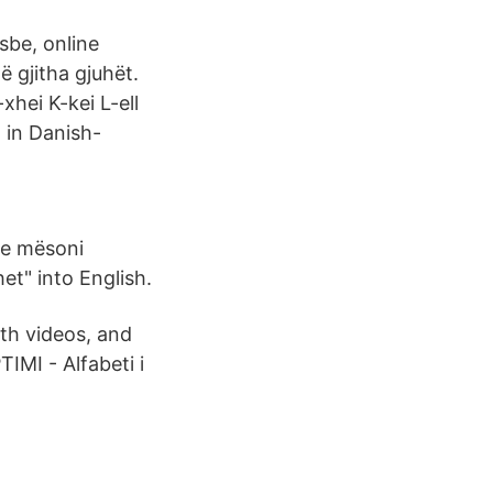
osbe, online
ë gjitha gjuhët.
xhei K-kei L-ell
 in Danish-
dhe mësoni
et" into English.
th videos, and
IMI - Alfabeti i