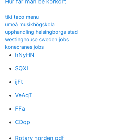
Hur får man be körkort
tiki taco menu
umeå musikhögskola
upphandling helsingborgs stad
westinghouse sweden jobs
konecranes jobs
hNyHN
SQXI
ijFt
VeAqT
FFa
CDqp
Rotary norden pdf