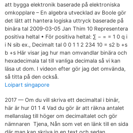
att bygga elektronik baserade på elektroniska
omkopplare – En algebra utvecklad av Boole gör
det lätt att hantera logiska uttryck baserade på
binära tal 2009-03-05 Jan Thim 10 Representera
positiva heltal • För positiva heltal: ∑ − = = 1 0 q i
i N sib ex., Decimalt tal 0 0 1 1 2 234 10 = s2 b +s
b +s Här visar jag hur man omvandlar binära och
hexadecimala tal till vanliga decimala så vi kan
läsa ut dom. I videon efter gör jag det omvända,
så titta på den också.
Loipart singapore
2017 — Om du vill skriva ett decimaltal i binär,
här är hur 01 1 4 Vad du gör är att räkna antalet
mellanslag till höger om decimaltalet och gör
nämnaren Tjena, Nån som vet en länk till en sida
där man kan skriva in en text och sedan