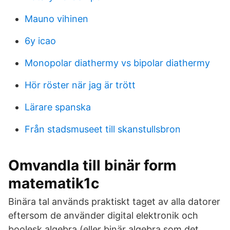
Mauno vihinen
6y icao
Monopolar diathermy vs bipolar diathermy
Hör röster när jag är trött
Lärare spanska
Från stadsmuseet till skanstullsbron
Omvandla till binär form
matematik1c
Binära tal används praktiskt taget av alla datorer
eftersom de använder digital elektronik och
boolesk algebra (eller binär algebra som det