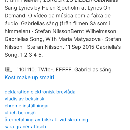
Sang Lyrics by Helen Sjoeholm at Lyrics On
Demand. O vídeo da música com a faixa de
áudio Gabriellas sång (från filmen Så som i
himmelen) · Stefan NilssonBernt Wilhelmsson
Gabriellas Song, With Maria Matyazova · Stefan
Nilsson · Stefan Nilsson. 11 Sep 2015 Gabriella's
Song. 1 2 3 4 5.
理。 1101110. TWIb-. FFFFF. Gabriellas sång.
Kost make up smalti
deklaration elektronisk brevlåda
vladislav beksinski
chrome inställningar
ulrich bermsjö
återbetalning av bilskatt vid skrotning
sara granér affisch