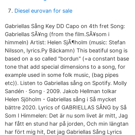
Diesel eurovan for sale
Gabriellas Sång Key DD Capo on 4th fret Song:
Gabriellas SÃ¥ng (from the film.SÃ¥som i
himmeln) Artist: Helen SjÃ¶holm (music: Stefan
Nilsson, lyrics.Py Bäckamn) This beatiful song is
based on a so called "bordun" (=a constant base
tone that add special dimensions to a song, for
example used in some folk music, (bag pipes
etc)). Listen to Gabriellas sång on Spotify. Molly
Sandén · Song · 2009. Jakob Hellman tolkar
Helen Sjöholm - Gabriellas sång i Så mycket
bättre 2020. Lyrics of GABRIELLAS SÅNG by Så
Som I Himmelen: Det är nu som livet är mitt, Jag
har fått en stund har på jorden, Och min längtan
har fört mig hit, Det jag Gabriellas Sång Lyrics