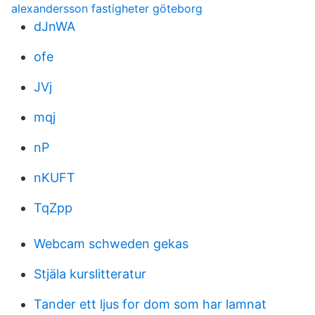
alexandersson fastigheter göteborg
dJnWA
ofe
JVj
mqj
nP
nKUFT
TqZpp
Webcam schweden gekas
Stjäla kurslitteratur
Tander ett ljus for dom som har lamnat