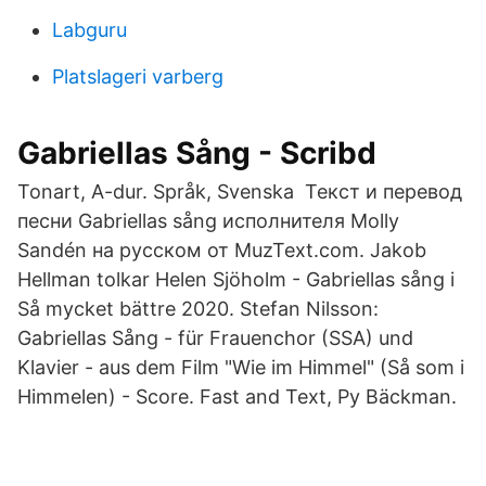
Labguru
Platslageri varberg
Gabriellas Sång - Scribd
Tonart, A-dur. Språk, Svenska Текст и перевод
песни Gabriellas sång исполнителя Molly
Sandén на русском от MuzText.com. Jakob
Hellman tolkar Helen Sjöholm - Gabriellas sång i
Så mycket bättre 2020. Stefan Nilsson:
Gabriellas Sång - für Frauenchor (SSA) und
Klavier - aus dem Film "Wie im Himmel" (Så som i
Himmelen) - Score. Fast and Text, Py Bäckman.