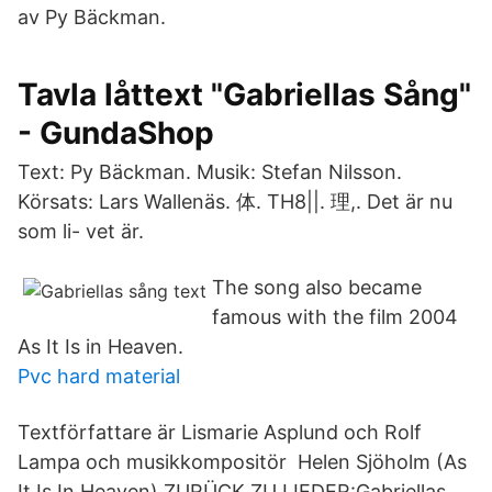
av Py Bäckman.
Tavla låttext "Gabriellas Sång"
- GundaShop
Text: Py Bäckman. Musik: Stefan Nilsson.
Körsats: Lars Wallenäs. 体. TH8||. 理,. Det är nu
som li- vet är.
The song also became
famous with the film 2004
As It Is in Heaven.
Pvc hard material
Textförfattare är Lismarie Asplund och Rolf
Lampa och musikkompositör Helen Sjöholm (As
It Is In Heaven) ZURÜCK ZU LIEDER:Gabriellas