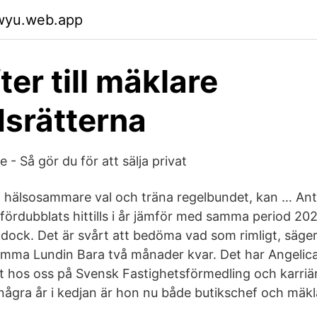
qwyu.web.app
er till mäklare
srätterna
 - Så gör du för att sälja privat
 hälsosammare val och träna regelbundet, kan … Ant
fördubblats hittills i år jämför med samma period 202
dock. Det är svårt att bedöma vad som rimligt, säger 
 Emma Lundin Bara två månader kvar. Det har Angeli
rt hos oss på Svensk Fastighetsförmedling och karri
 några år i kedjan är hon nu både butikschef och mäkla