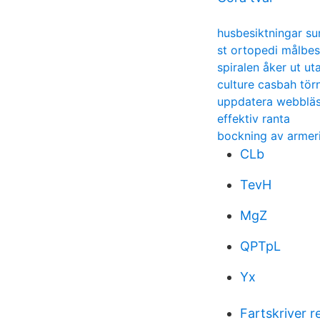
husbesiktningar su
st ortopedi målbes
spiralen åker ut u
culture casbah tör
uppdatera webbläs
effektiv ranta
bockning av armer
CLb
TevH
MgZ
QPTpL
Yx
Fartskriver r