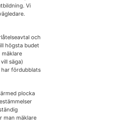
tbildning. Vi
ägledare.
låtelseavtal och
ill högsta budet
l mäklare
vill säga)
 har fördubblats
 därmed plocka
bestämmelser
ständig
lir man mäklare