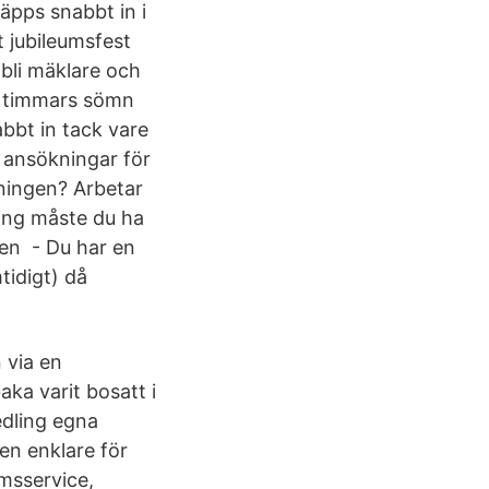
pps snabbt in i
 jubileumsfest
 bli mäklare och
-8 timmars sömn
abbt in tack vare
 ansökningar för
dningen? Arbetar
ring måste du ha
 Den - Du har en
tidigt) då
 via en
aka varit bosatt i
edling egna
en enklare för
msservice,