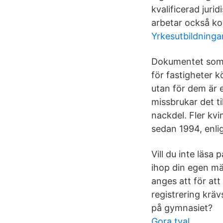
kvalificerad juri
arbetar också k
Yrkesutbildninga
Dokumentet som a
för fastigheter k
utan för dem är 
missbrukar det ti
nackdel. Fler kvi
sedan 1994, enli
Vill du inte läsa
ihop din egen mä
anges att för att
registrering kräv
på gymnasiet?
Gora tval