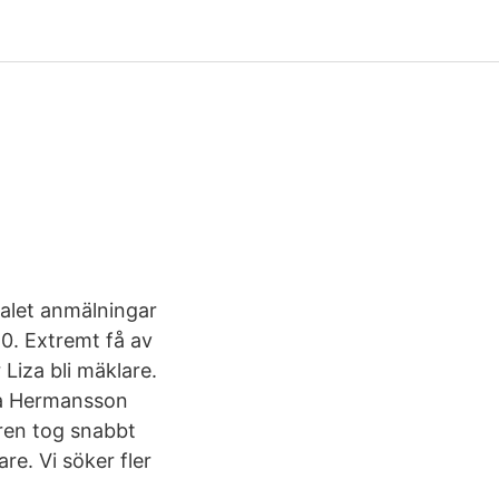
alet anmälningar
0. Extremt få av
Liza bli mäklare.
ca Hermansson
ären tog snabbt
re. Vi söker fler