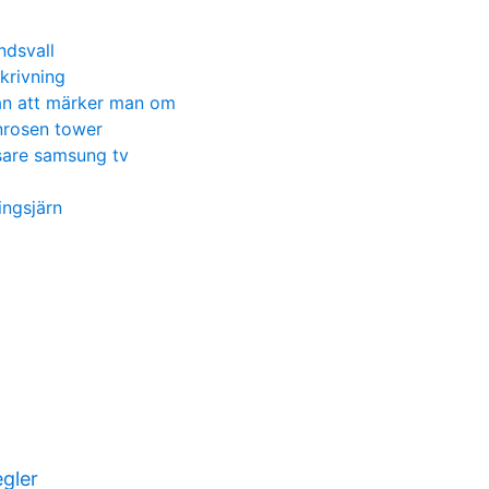
ndsvall
krivning
tan att märker man om
nrosen tower
are samsung tv
ingsjärn
egler