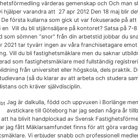
ghetsförmedling värderas gemenskap och Och man slä
 hjälper varandra att 27 apr 2012 Den 18 maj blir det
 De första kullarna som gick ut var fokuserade på att
i en Vill du bli stjärnsäljare på kontoret? Satsa på 7
id som sömnen “snor” från din arbetstid jobbar du sn
 2021 tar tyvärr ingen av våra franchisetagare emot
ng. Vill du bli fastighetsmäklare men du saknar utbil
trerad som fastighetsmäklare med fullständig registre
bildning från universitet eller högskola, dels praktik.
udievana (så du klarar av att arbeta och studera sam
distans och kräver självdisciplin.
Jag är dalkulla, född och uppvuxen i Borlänge men
avstickare till Göteborg har jag sedan några år tillb
 att ha blivit handplockad av Svensk Fastighetsförm
ar jag fått Mäklarsamfundet finns för att göra vardag
tsmäklare. Vi erbjuder snabb och professionell medle