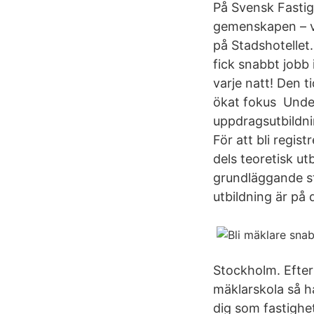
På Svensk Fasti
gemenskapen – vi
på Stadshotellet.
fick snabbt jobb 
varje natt! Den t
ökat fokus Under
uppdragsutbildni
För att bli regis
dels teoretisk ut
grundläggande st
utbildning är på 
Stockholm. Efter
mäklarskola så h
dig som fastighe