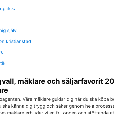
ngelska
ig själv
on kristianstad
ys
tik
gvall, mäklare och säljarfavorit 
are
agenten. Våra mäklare guidar dig när du ska köpa b
 du ska känna dig trygg och säker genom hela process
r som mäklare erbjuder vi en fri, öppen och stöttande