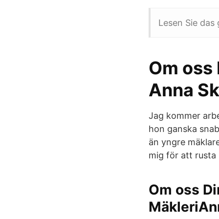
Lesen Sie das 
Om oss D
Anna Sk
Jag kommer arbet
hon ganska snabb
än yngre mäklare,
mig för att rusta
Om oss Din
MäkleriAn