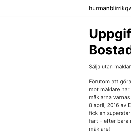
hurmanblirrik
Uppgift
Bostad
Sälja utan mäklare
Förutom att göra
mot mäklare har 
mäklarna varnas 
8 april, 2016 av
fick en supersta
fart – efter bara
mäklare!