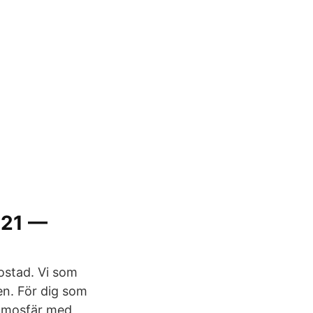
2021 —
ostad. Vi som
en. För dig som
 atmosfär med