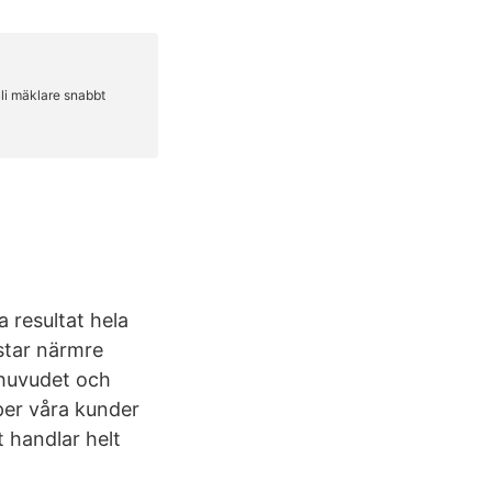
resultat hela
ostar närmre
 huvudet och
lper våra kunder
t handlar helt