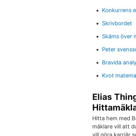
Konkurrens e
Skrivbordet
Skäms över m
Peter svenss
Bravida anal
Kvot matema
Elias Thin
Hittamäkl
Hitta hem med Bo
mäklare vill att
vill göra karriä