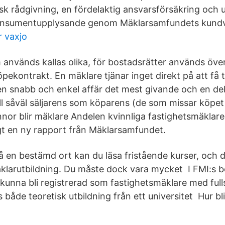
disk rådgivning, en fördelaktig ansvarsförsäkring och u
onsumentupplysande genom Mäklarsamfundets kundv
r vaxjo
nvänds kallas olika, för bostadsrätter används över
öpekontrakt. En mäklare tjänar inget direkt på att få t
en snabb och enkel affär det mest givande och en de
ll såväl säljarens som köparens (de som missar köpet 
nnor blir mäklare Andelen kvinnliga fastighetsmäklare
gt en ny rapport från Mäklarsamfundet.
 på en bestämd ort kan du läsa fristående kurser, och
klarutbildning. Du måste dock vara mycket I FMI:s 
 kunna bli registrerad som fastighetsmäklare med full
s både teoretisk utbildning från ett universitet Hur b