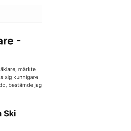
are -
mäklare, märkte
sa sig kunnigare
rädd, bestämde jag
 Ski