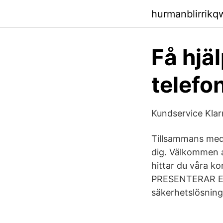
hurmanblirrik
Få hjäl
telefon
Kundservice Klar
Tillsammans med u
dig. Välkommen at
hittar du våra ko
PRESENTERAR ENC
säkerhetslösning