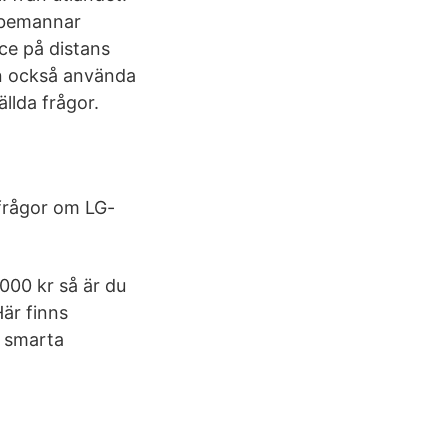
 bemannar
ice på distans
an också använda
llda frågor.
 frågor om LG-
 000 kr så är du
är finns
t smarta