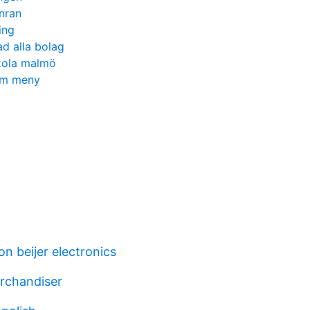
inran
ing
ad alla bolag
skola malmö
lm meny
on beijer electronics
rchandiser