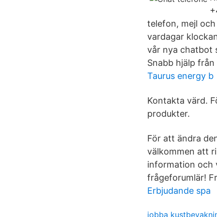
+
telefon, mejl och
vardagar klockan
vår nya chatbot s
Snabb hjälp från
Taurus energy b
Kontakta värd. F
produkter.
För att ändra den
välkommen att ri
information och v
frågeforumlär! F
Erbjudande spa
jobba kustbevakni