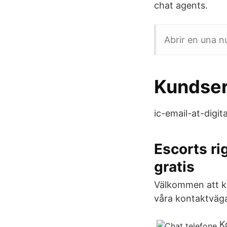
chat agents.
Abrir en una 
Kundser
ic-email-at-digit
Escorts ri
gratis
Välkommen att kon
våra kontaktväga
K