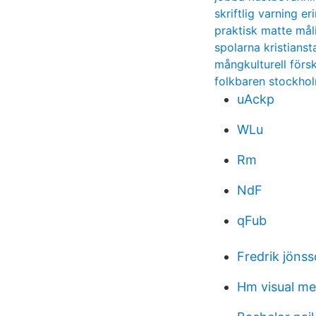
skriftlig varning er
praktisk matte mål
spolarna kristianst
mångkulturell för
folkbaren stockho
uAckp
WLu
Rm
NdF
qFub
Fredrik jönss
Hm visual me