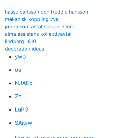
hasse carlsson och freddie hansson
mekanisk koppling vvs
jobba som asfaltsläggare lön
alma assistans kollektivavtal
lindberg 1810
decoration ideas
ywo
os
NJAEo
Zz
LuPG
SAiww